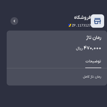
فروشگاه
ZP.1173127
رمان تاژ
470,000
ریال
توضیحات
رمان تاژ کامل